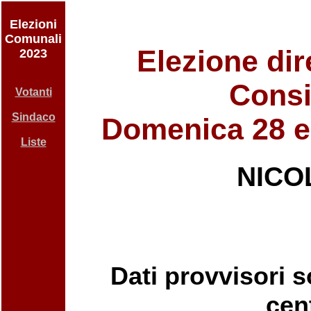
Elezioni
Comunali
Elezione dir
2023
Consi
Votanti
Sindaco
Domenica 28 e
Liste
NICO
Dati provvisori so
cent